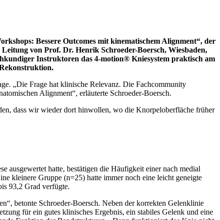
 Workshops: Bessere Outcomes mit kinematischem Alignment“, der
en Leitung von Prof. Dr. Henrik Schroeder-Boersch, Wiesbaden,
fachkundiger Instruktoren das 4-motion® Kniesystem praktisch am
 Rekonstruktion.
lage. „Die Frage hat klinische Relevanz. Die Fachcommunity
anatomischen Alignment“, erläuterte Schroeder-Boersch.
den, dass wir wieder dort hinwollen, wo die Knorpeloberfläche früher
usgewertet hatte, bestätigen die Häufigkeit einer nach medial
ine kleinere Gruppe (n=25) hatte immer noch eine leicht geneigte
is 93,2 Grad verfügte.
en“, betonte Schroeder-Boersch. Neben der korrekten Gelenklinie
zung für ein gutes klinisches Ergebnis, ein stabiles Gelenk und eine