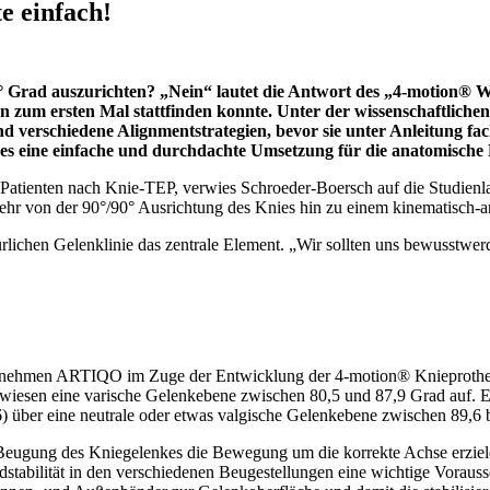
e einfach!
90° Grad auszurichten? „Nein“ lautet die Antwort des „4-motion®
en zum ersten Mal stattfinden konnte. Unter der wissenschaftlich
nd verschiedene Alignmentstrategien, bevor sie unter Anleitung 
 es eine einfache und durchdachte Umsetzung für die anatomische
e Patienten nach Knie-TEP, verwies Schroeder-Boersch auf die Studien
kehr von der 90°/90° Ausrichtung des Knies hin zu einem kinematisch-
ürlichen Gelenklinie das zentrale Element. „Wir sollten uns bewusstwer
rnehmen ARTIQO im Zuge der Entwicklung der 4-motion® Knieprothese a
) wiesen eine varische Gelenkebene zwischen 80,5 und 87,9 Grad auf. E
 über eine neutrale oder etwas valgische Gelenkebene zwischen 89,6 b
 Beugung des Kniegelenkes die Bewegung um die korrekte Achse erziel
stabilität in den verschiedenen Beugestellungen eine wichtige Vorausset