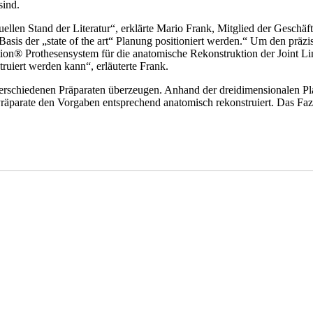
sind.
uellen Stand der Literatur“, erklärte Mario Frank, Mitglied der Ges
asis der „state of the art“ Planung positioniert werden.“ Um den prä
tion® Prothesensystem für die anatomische Rekonstruktion der Joint L
truiert werden kann“, erläuterte Frank.
erschiedenen Präparaten überzeugen. Anhand der dreidimensionalen Pla
parate den Vorgaben entsprechend anatomisch rekonstruiert. Das Fazit