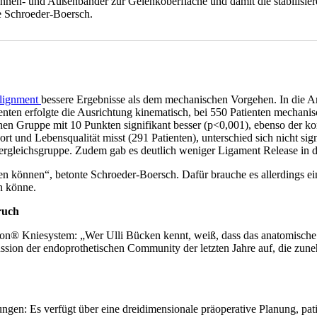
 Innen- und Außenbänder zur Gelenkoberfläche und damit die stabilisie
te Schroeder-Boersch.
Alignment
bessere Ergebnisse als dem mechanischen Vorgehen. In die Anal
atienten erfolgte die Ausrichtung kinematisch, bei 550 Patienten mech
 Gruppe mit 10 Punkten signifikant besser (p<0,001), ebenso der ko
t und Lebensqualität misst (291 Patienten), unterschied sich nicht 
 Vergleichsgruppe. Zudem gab es deutlich weniger Ligament Release in 
eren können“, betonte Schroeder-Boersch. Dafür brauche es allerdings e
n könne.
ruch
on® Kniesystem: „Wer Ulli Bücken kennt, weiß, dass das anatomische A
kussion der endoprothetischen Community der letzten Jahre auf, die 
gen: Es verfügt über eine dreidimensionale präoperative Planung, pati