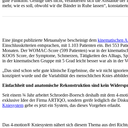
gute Funktion. Gelinge dies nicht, veränderten sich die Abstände der
mehr, wie es soll, obwohl wir die Bänder in Ruhe lassen“, konstatier
Eine jüngst publizierte Metaanalyse bescheinigt dem
kinematischen 
Einschlusskriterien entsprachen, mit 1.103 Patienten ein. Bei 553 P
Monaten. Der WOMAC-Score (599 Patienten) war in der kinematischen
KOOS Score, der Symptome, Schmerzen, Tätigkeiten des Alltags, Spor
in der kinematischen Gruppe mit 5 Grad leicht besser war als in der
„Das sind schon sehr gute klinische Ergebnisse, die wir nicht ignori
konzipiert wurde und die Variabilität des menschlichen Knies abbilde
Einfachheit und anatomische Rekonstruktion sind kein Widersp
Seit einem ¾ Jahr arbeitet Schroeder-Boersch deshalb mit dem 4-moti
exklusive Idee der Firma ARTIQO, sondern greife lediglich die Dis
Kniesystem
gebe es jetzt ein System, das dieses Vorgehen erlaubt.
Das 4-motion® Kniesystem nähert sich diesem Thema aus drei Richtun