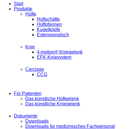
Start
Produkte
Hüfte
Hüftschäfte
Hüftpfannen
Kugelköpfe
Extensionstisch
Knie
4-motion® Kniegelenk
EFK-Kniesystem
Cerclage
CCG
Für Patienten
Das künstliche Hüftgelenk
Das künstliche Kniegelenk
Dokumente
Downloads
Downloads für medizinisches Fachpersonal