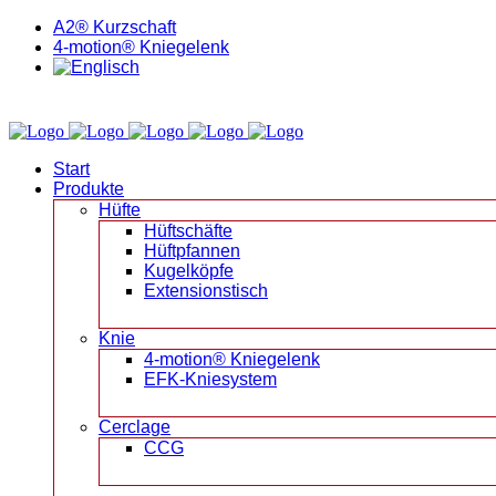
A2® Kurzschaft
4-motion® Kniegelenk
Start
Produkte
Hüfte
Hüftschäfte
Hüftpfannen
Kugelköpfe
Extensionstisch
Knie
4-motion® Kniegelenk
EFK-Kniesystem
Cerclage
CCG