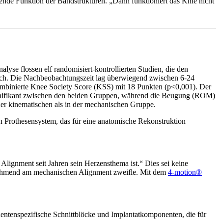
rende Funktion der Bandstrukturen. „Dann funktioniert das Knie nicht
yse flossen elf randomisiert-kontrollierten Studien, die den
anisch. Die Nachbeobachtungszeit lag überwiegend zwischen 6-24
mbinierte Knee Society Score (KSS) mit 18 Punkten (p<0,001). Der
signifikant zwischen den beiden Gruppen, während die Beugung (ROM)
der kinematischen als in der mechanischen Gruppe.
in Prothesensystem, das für eine anatomische Rekonstruktion
lignment seit Jahren sein Herzensthema ist.“ Dies sei keine
zunehmend am mechanischen Alignment zweifle. Mit dem
4-motion®
entenspezifische Schnittblöcke und Implantatkomponenten, die für